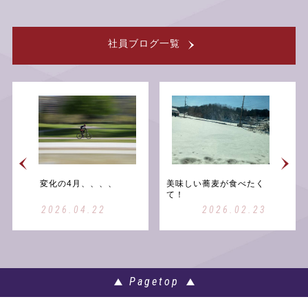
社員ブログ
一覧
個人情報保護方針
変化の4月、、、、
美味しい蕎麦が食べたく
て！
2026.04.22
2026.02.23
Pagetop